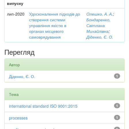
випуску
лип-2020
Удосконалення підходів до
Олешко, А. А.
;
створення системи
Бондаренко,
управління якістю в
Світлана
органах місцевого
Михайлівна
;
самоврядування
Діденко, Є. О.
Перегляд
Автор
Діденко, Є. О.
1
Тема
international standard ISO 9001:2015
1
processes
1