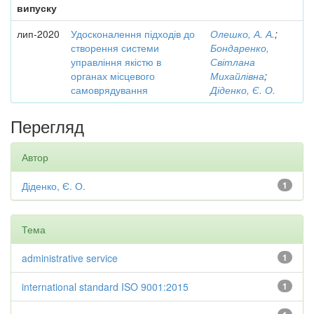
випуску
лип-2020
Удосконалення підходів до
Олешко, А. А.
;
створення системи
Бондаренко,
управління якістю в
Світлана
органах місцевого
Михайлівна
;
самоврядування
Діденко, Є. О.
Перегляд
Автор
Діденко, Є. О.
1
Тема
administrative service
1
international standard ISO 9001:2015
1