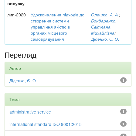
випуску
лип-2020
Удосконалення підходів до
Олешко, А. А.
;
створення системи
Бондаренко,
управління якістю в
Світлана
органах місцевого
Михайлівна
;
самоврядування
Діденко, Є. О.
Перегляд
Автор
Діденко, Є. О.
1
Тема
administrative service
1
international standard ISO 9001:2015
1