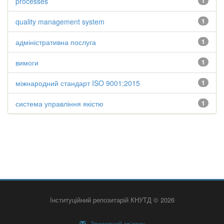
processes
1
quality management system
1
адміністративна послуга
1
вимоги
1
міжнародний стандарт ISO 9001:2015
1
система управління якістю
1
Інституційний репозитарій КНУТД © 2026
Зворотний зв’язок