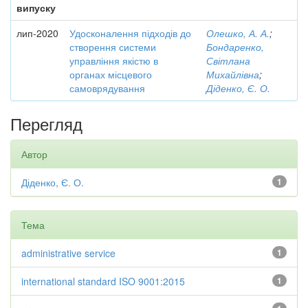
випуску
лип-2020
Удосконалення підходів до
Олешко, А. А.
;
створення системи
Бондаренко,
управління якістю в
Світлана
органах місцевого
Михайлівна
;
самоврядування
Діденко, Є. О.
Перегляд
Автор
Діденко, Є. О.
1
Тема
administrative service
1
international standard ISO 9001:2015
1