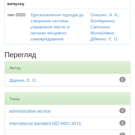
випуску
лип-2020
Удосконалення підходів до
Олешко, А. А.
;
створення системи
Бондаренко,
управління якістю в
Світлана
органах місцевого
Михайлівна
;
самоврядування
Діденко, Є. О.
Перегляд
Автор
Діденко, Є. О.
1
Тема
administrative service
1
international standard ISO 9001:2015
1