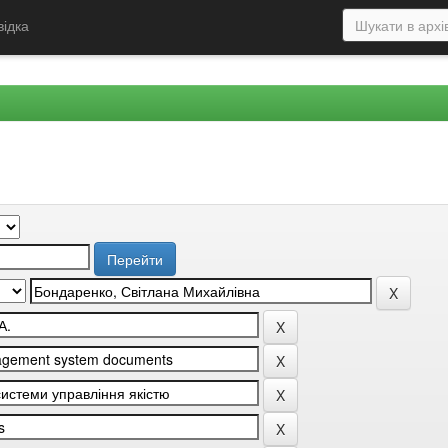
відка