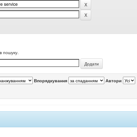
в пошуку.
Впорядкування
Автори