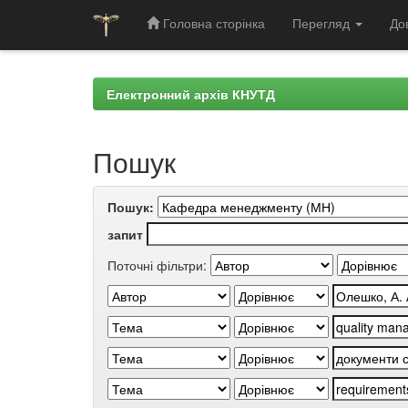
Головна сторінка
Перегляд
До
Skip
navigation
Електронний архів КНУТД
Пошук
Пошук:
запит
Поточні фільтри: