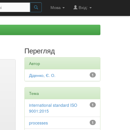
Мова
Вхід:
Перегляд
Автор
Діденко, Є. О.
1
Тема
international standard ISO
1
9001:2015
processes
1