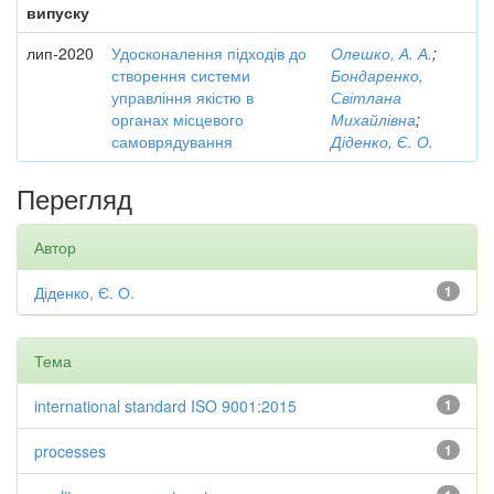
випуску
лип-2020
Удосконалення підходів до
Олешко, А. А.
;
створення системи
Бондаренко,
управління якістю в
Світлана
органах місцевого
Михайлівна
;
самоврядування
Діденко, Є. О.
Перегляд
Автор
Діденко, Є. О.
1
Тема
international standard ISO 9001:2015
1
processes
1