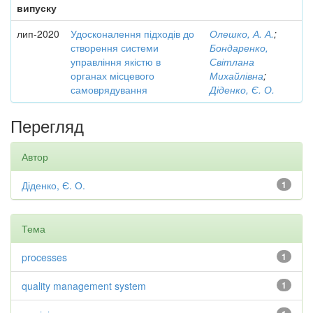
випуску
лип-2020
Удосконалення підходів до
Олешко, А. А.
;
створення системи
Бондаренко,
управління якістю в
Світлана
органах місцевого
Михайлівна
;
самоврядування
Діденко, Є. О.
Перегляд
Автор
Діденко, Є. О.
1
Тема
processes
1
quality management system
1