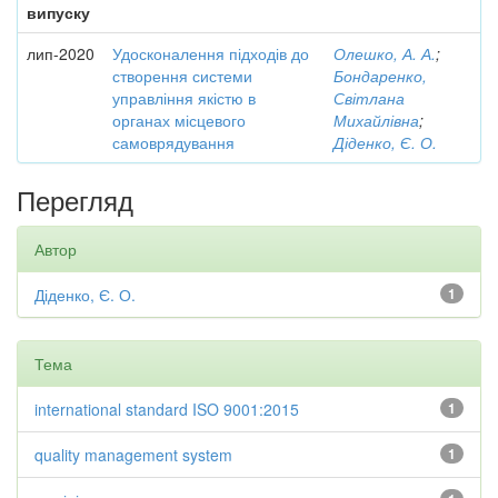
випуску
лип-2020
Удосконалення підходів до
Олешко, А. А.
;
створення системи
Бондаренко,
управління якістю в
Світлана
органах місцевого
Михайлівна
;
самоврядування
Діденко, Є. О.
Перегляд
Автор
Діденко, Є. О.
1
Тема
international standard ISO 9001:2015
1
quality management system
1