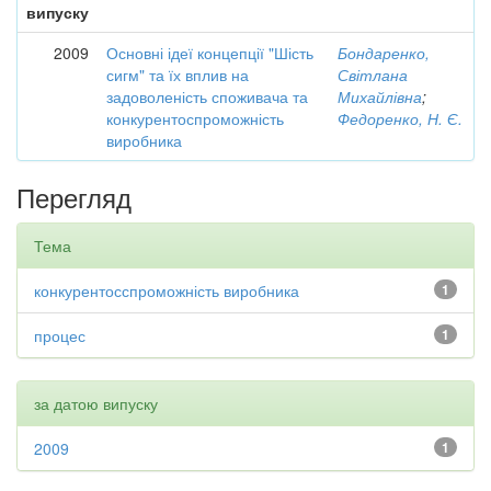
випуску
2009
Основні ідеї концепції "Шість
Бондаренко,
сигм" та їх вплив на
Світлана
задоволеність споживача та
Михайлівна
;
конкурентоспроможність
Федоренко, Н. Є.
виробника
Перегляд
Тема
конкурентосспроможність виробника
1
процес
1
за датою випуску
2009
1