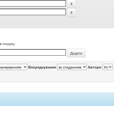
в пошуку.
Впорядкування
Автори