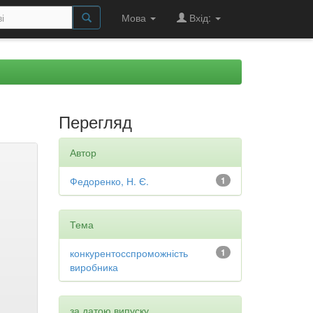
Мова
Вхід:
Перегляд
Автор
Федоренко, Н. Є.
1
Тема
конкурентосспроможність
1
виробника
за датою випуску