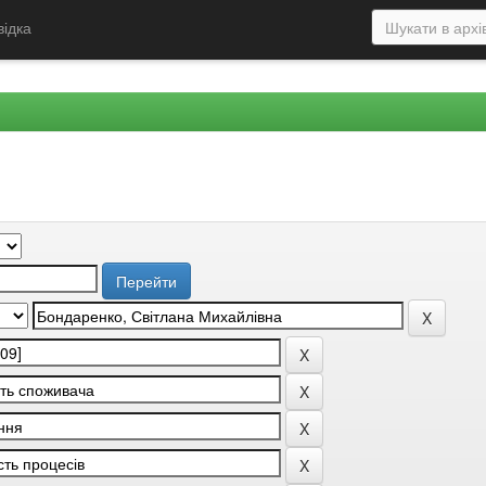
відка