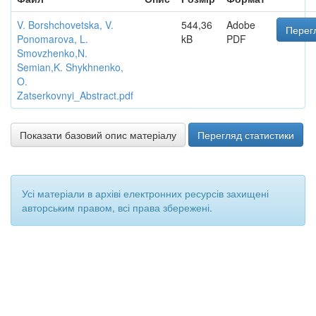
V. Borshchovetska, V.
544,36
Adobe
Перег
Ponomarova, L.
kB
PDF
Smovzhenko,N.
Semian,K. Shykhnenko,
O.
Zatserkovnyi_Abstract.pdf
Показати базовий опис матеріалу
Перегляд статистики
Усі матеріали в архіві електронних ресурсів захищені
авторським правом, всі права збережені.