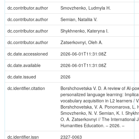
dc.contributor.author
Smovzhenko, Ludmyla H.
dc.contributor.author
Semian, Nataliia V.
dc.contributor.author
Shykhnenko, Kateryna I.
dc.contributor.author
Zatserkovnyi, Oleh A.
dc.date.accessioned
2026-06-01T11:31:08Z
dc.date.available
2026-06-01T11:31:08Z
dc.date.issued
2026
dc.identifier.citation
Borshchovetska V. D. A review of AI-po
personalized language learning: Implicat
vocabulary acquisition in L2 learners / V
Borshchovetska, V. A. Ponomarova, L. 
Smovzhenko, N. V. Semian, K. I. Shykh
O. A. Zatserkovnyi // The International J
Humanities Education. – 2026. –
dc.identifier.issn
2327-0063