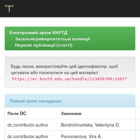
Skip
navigation
Електронний архів КНУТД
Загальноуніверситетські колекції
Наукові публікації (статті)
Будь ласка, використовуйте цей ідентифікатор, щоб
цитувати або посилатися на цей матеріал:
https://er.knutd.edu.ua/handle/123456789/33877
Повний запис метаданих
Поле DC
Значення
dc.contributor.author
Borshchovetska, Valentyna D.
dc.contributor.author
Ponomarova, Vira A.