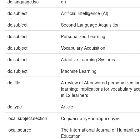
dc.language.iso
en
dc.subject
Artificial Intelligence (AI)
dc.subject
Second Language Acquisition
dc.subject
Personalized Learning
dc.subject
Vocabulary Acquisition
dc.subject
Adaptive Learning Systems
dc.subject
Machine Learning
dc.title
A review of AI-powered personalized l
learning: Implications for vocabulary acq
in L2 learners
dc.type
Article
local.subject.section
Соціально-гуманітарні науки
local.source
The International Journal of Humanities
Education