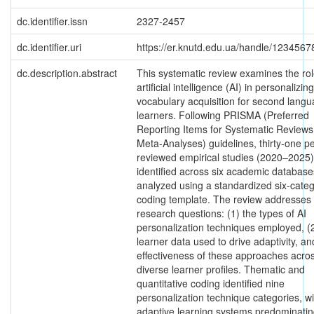
dc.identifier.issn
2327-2457
dc.identifier.uri
https://er.knutd.edu.ua/handle/123456
dc.description.abstract
This systematic review examines the rol
artificial intelligence (AI) in personalizing
vocabulary acquisition for second langu
learners. Following PRISMA (Preferred
Reporting Items for Systematic Review
Meta-Analyses) guidelines, thirty-one p
reviewed empirical studies (2020–2025
identified across six academic databas
analyzed using a standardized six-cate
coding template. The review addresses 
research questions: (1) the types of AI
personalization techniques employed, (2
learner data used to drive adaptivity, an
effectiveness of these approaches acro
diverse learner profiles. Thematic and
quantitative coding identified nine
personalization technique categories, wi
adaptive learning systems predominati