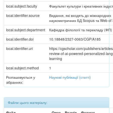
local.subject.faculty
Факультет культури і креативних індус
local.identifier.source
Видання, які входять до міжнародних
наукометричних БД Scopus та Web of 
local.subject.department
Кафедра філології та перекладу (ФП)
local.identifier.doi
10.18848/2327-0063/CGP/A185
local.identifier.uri
https://cgscholar.com/publishers/articles
review-of-ai-powered-personalized-lan
learning
local.subject.method
1
Розташовується у
Наукові публікації (статті)
зібраннях:
Файли цього матеріалу:
Файл
Опис
Розмір
Формат