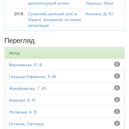
архитектурный аспект
Черныш, Илья
2018
Сучасний шкільний клас в
Косенко, Д. Ю.
Україні: зонування та гнучка
організація
Перегляд
Автор
Вишневська, О. В.
3
Ганущак-Єфіменко, Л. М.
2
Жембровська, Т. Ю.
2
Кирилич, А. Я.
2
Лісовська, А. В.
2
Остапик, Світлана
2