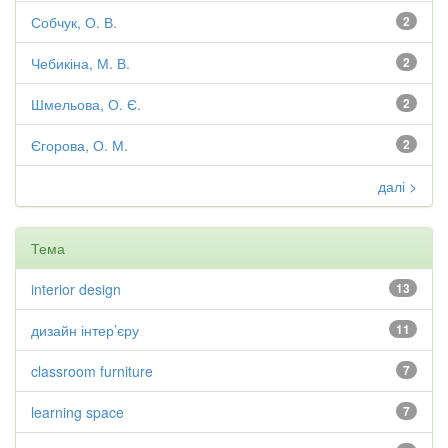
Собчук, О. В.
2
Чебикіна, М. В.
2
Шмельова, О. Є.
2
Єгорова, О. М.
2
далі >
Тема
interior design
13
дизайн інтер’єру
11
classroom furniture
7
learning space
7