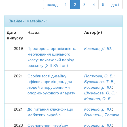
назад
1
2
3
4
5
далі
Знайдені матеріали:
Дата
Назва
Автор(и)
випуску
2019
Просторова організація та
Косенко, Д. Ю.
меблювання шкільного
класу: початковий період
розвитку (ХІІІ-ХVІІ ст.)
2021
Особливості дизайну
Полякова, О. В.
;
офісних приміщень для
Булгакова, Т. В.
;
людей з порушеннями
Косенко, Д. Ю.
;
опорно-рухового апарату
Шмельова, О. Є.
;
Марета, О. Є.
2021
До питання класифікації
Косенко, Д. Ю.
;
меблевих виробів
Волинець, Тетяна
2023
Озеленення інтер’єру
Косенко, Д. Ю.
;