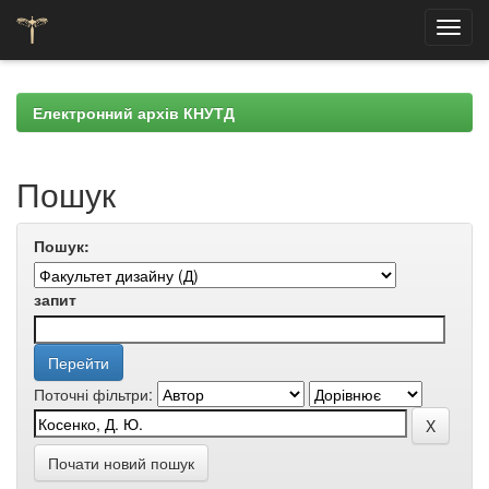
Skip
navigation
Електронний архів КНУТД
Пошук
Пошук:
запит
Поточні фільтри:
Почати новий пошук