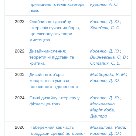
приміщень готелів категорії
Курилко, А. О.
люкс
2023
Особливості дизайну
Косенко, Д. Ю.
;
інтер’єрів сучасних барів,
Зінов'єва, С. С.
що експонують твори
мистецтва
2022
Дизайн-мислення:
Косенко, Д. Ю.
;
теоретичні підстави та
Вишневська, О. В.
;
критика
Остапик, С. В.
2023
Дизайн інтер'єрів
Майборода, Я. М.
;
коворкінгів в умовах
Косенко, Д. Ю.
повоєнного відновлення
2024
Стилі дизайну інтер'єру у
Косенко, Д. Ю.
;
фітнес-центрах
Москаленко,
Марія
;
Коба,
Дмитро
2020
Набережная как часть
Михайлова, Рада
;
городской среды: историко-
Косенко, Д. Ю.
;