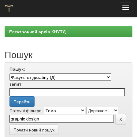
Skip
navigation
Електронний архів КНУТД
Пошук
Пошук:
запит
Поточні фільтри:
Почати новий пошук