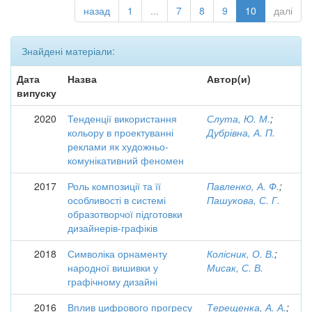
назад
1
...
7
8
9
10
далі
Знайдені матеріали:
Дата
Назва
Автор(и)
випуску
2020
Тенденції використання
Слута, Ю. М.
;
кольору в проектуванні
Дубрівна, А. П.
реклами як художньо-
комунікативний феномен
2017
Роль композиції та її
Павленко, А. Ф.
;
особливості в системі
Пашукова, С. Г.
образотворчої підготовки
дизайнерів-графіків
2018
Символіка орнаменту
Колісник, О. В.
;
народної вишивки у
Мисак, С. В.
графічному дизайні
2016
Вплив цифрового прогресу
Терещенка, А. А.
;