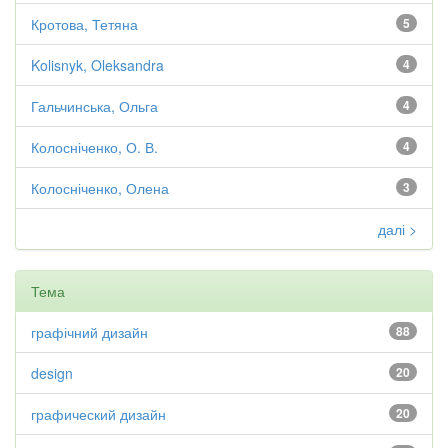
Кротова, Тетяна
5
Kolisnyk, Oleksandra
4
Гальчинська, Ольга
4
Колосніченко, О. В.
4
Колосніченко, Олена
3
далі >
Тема
графічний дизайн
88
design
20
графический дизайн
20