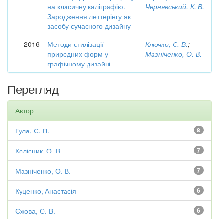
на класичну каліграфію.
Чернявський, К. В.
Зародження леттерінгу як
засобу сучасного дизайну
2016
Методи стилізації
Ключко, С. В.
;
природних форм у
Мазніченко, О. В.
графічному дизайні
Перегляд
Автор
Гула, Є. П.
8
Колісник, О. В.
7
Мазніченко, О. В.
7
Куценко, Анастасія
6
Єжова, О. В.
6