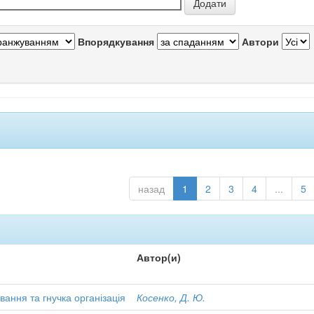
Впорядкування
Автори
назад
1
2
3
4
...
5
Автор(и)
вання та гнучка організація
Косенко, Д. Ю.