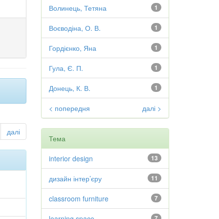
Волинець, Тетяна
1
Воєводіна, О. В.
1
Гордієнко, Яна
1
Гула, Є. П.
1
Донець, К. В.
1
< попередня
далі >
далі
Тема
interior design
13
дизайн інтер’єру
11
classroom furniture
7
learning space
7