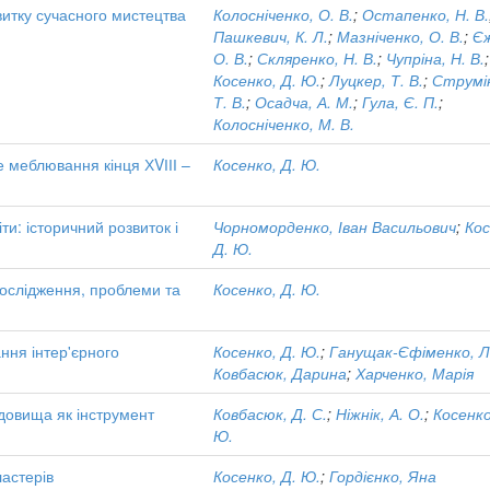
витку сучасного мистецтва
Колосніченко, О. В.
;
Остапенко, Н. В.
Пашкевич, К. Л.
;
Мазніченко, О. В.
;
Єж
О. В.
;
Скляренко, Н. В.
;
Чупріна, Н. В.
;
Косенко, Д. Ю.
;
Луцкер, Т. В.
;
Струмі
Т. В.
;
Осадча, А. М.
;
Гула, Є. П.
;
Колосніченко, М. В.
е меблювання кінця ХVІІІ –
Косенко, Д. Ю.
ти: історичний розвиток і
Чорноморденко, Іван Васильович
;
Кос
Д. Ю.
дослідження, проблеми та
Косенко, Д. Ю.
ння інтер'єрного
Косенко, Д. Ю.
;
Ганущак-Єфіменко, Л
Ковбасюк, Дарина
;
Харченко, Марія
едовища як інструмент
Ковбасюк, Д. С.
;
Ніжнік, А. О.
;
Косенко
Ю.
ластерів
Косенко, Д. Ю.
;
Гордієнко, Яна