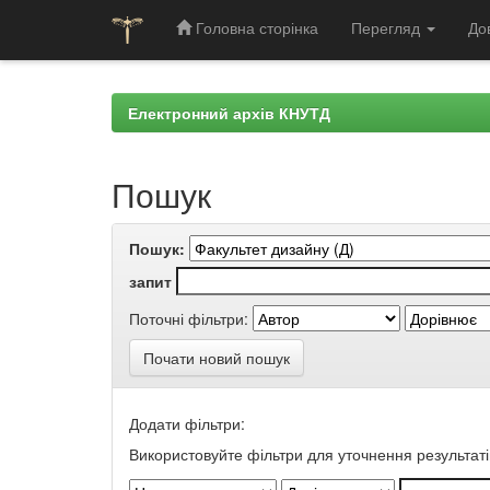
Головна сторінка
Перегляд
До
Skip
navigation
Електронний архів КНУТД
Пошук
Пошук:
запит
Поточні фільтри:
Почати новий пошук
Додати фільтри:
Використовуйте фільтри для уточнення результаті