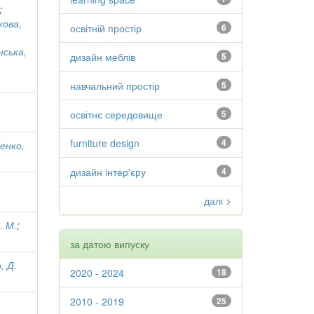
;
ова,
освітній простір
6
нська,
дизайн меблів
5
навчальний простір
5
освітнє середовище
5
furniture design
4
енко,
дизайн інтер'єру
4
далі >
. М.
;
за датою випуску
, Д.
2020 - 2024
18
2010 - 2019
25