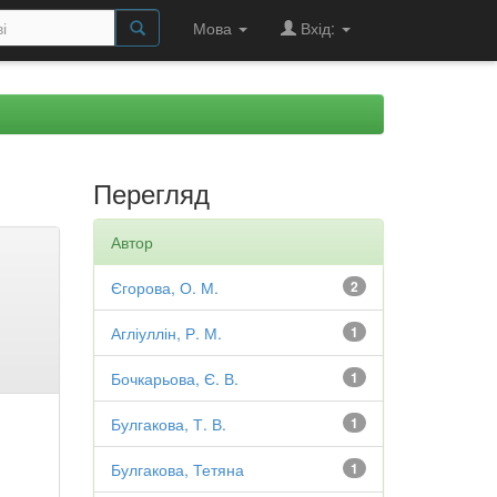
Мова
Вхід:
Перегляд
Автор
Єгорова, О. М.
2
Агліуллін, Р. М.
1
Бочкарьова, Є. В.
1
Булгакова, Т. В.
1
Булгакова, Тетяна
1