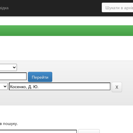
відка
в пошуку.