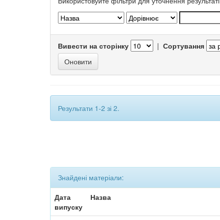
Використовуйте фільтри для уточнення результаті
Вивести на сторінку
|
Сортування
Результати 1-2 зі 2.
Знайдені матеріали:
Дата
Назва
випуску