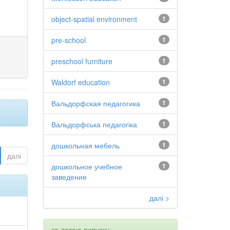
object-spatial environment
1
pre-school
1
preschool furniture
1
Waldorf education
1
Вальдорфская педагогика
1
Вальдорфська педагогіка
1
дошкольная мебель
1
далі
дошкольное учебное
1
заведение
далі >
за датою випуску