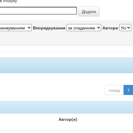
в пошуку.
Впорядкування
Автори
назад
1
Автор(и)