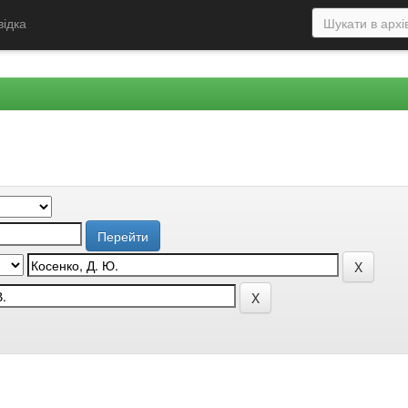
відка