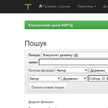
Головна сторінка
Перегляд
До
Skip
navigation
Електронний архів КНУТД
Пошук
Пошук:
запит
Поточні фільтри:
Почати новий пошук
Додати фільтри: