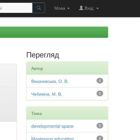
Мова
Вхід:
Перегляд
Автор
Вишневська, О. В.
1
Чебикіна, М. В.
1
Тема
developmental space
1
Montessori education
1