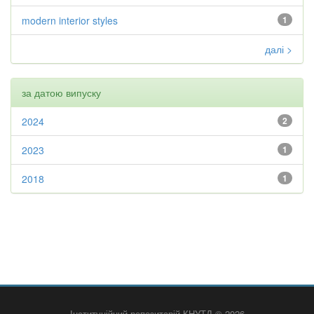
modern interior styles
1
далі >
за датою випуску
2024
2
2023
1
2018
1
Інституційний репозитарій КНУТД © 2026