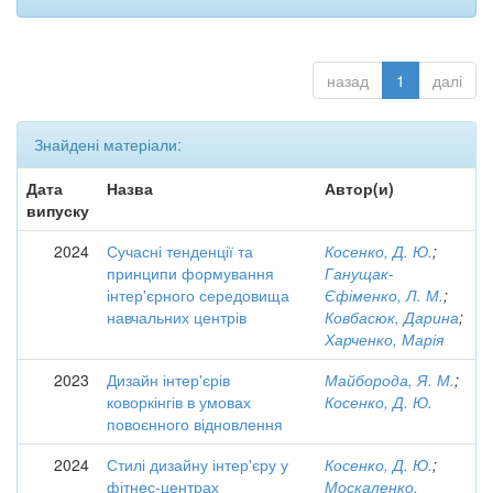
назад
1
далі
Знайдені матеріали:
Дата
Назва
Автор(и)
випуску
2024
Сучасні тенденції та
Косенко, Д. Ю.
;
принципи формування
Ганущак-
інтер'єрного середовища
Єфіменко, Л. М.
;
навчальних центрів
Ковбасюк, Дарина
;
Харченко, Марія
2023
Дизайн інтер'єрів
Майборода, Я. М.
;
коворкінгів в умовах
Косенко, Д. Ю.
повоєнного відновлення
2024
Стилі дизайну інтер'єру у
Косенко, Д. Ю.
;
фітнес-центрах
Москаленко,