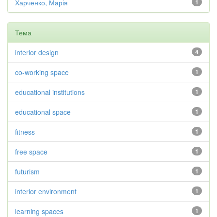
Харченко, Марія
1
Тема
interior design
4
co-working space
1
educational institutions
1
educational space
1
fitness
1
free space
1
futurism
1
interior environment
1
learning spaces
1