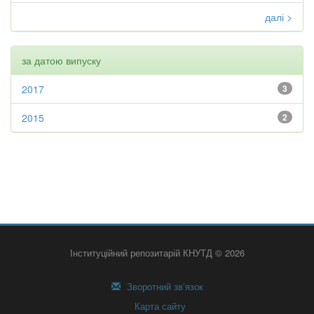
далі >
за датою випуску
2017
3
2015
2
Інституційний репозитарій КНУТД © 2026
Зворотний зв’язок
Карта сайту