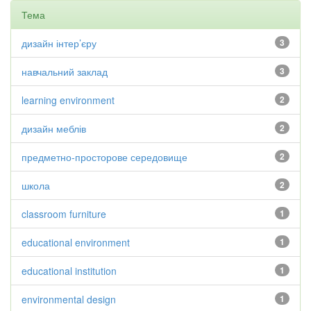
Тема
дизайн інтер’єру
3
навчальний заклад
3
learning environment
2
дизайн меблів
2
предметно-просторове середовище
2
школа
2
classroom furniture
1
educational environment
1
educational institution
1
environmental design
1