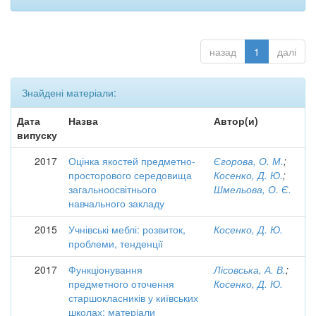
назад
1
далі
Знайдені матеріали:
Дата
Назва
Автор(и)
випуску
2017
Оцінка якостей предметно-
Єгорова, О. М.
;
просторового середовища
Косенко, Д. Ю.
;
загальноосвітнього
Шмельова, О. Є.
навчального закладу
2015
Учнівські меблі: розвиток,
Косенко, Д. Ю.
проблеми, тенденції
2017
Функціонування
Лісовська, А. В.
;
предметного оточення
Косенко, Д. Ю.
старшокласників у київських
школах: матеріали