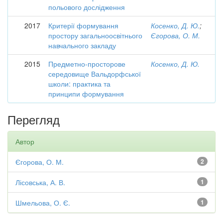
польового дослідження
2017
Критерії формування
Косенко, Д. Ю.
;
простору загальноосвітнього
Єгорова, О. М.
навчального закладу
2015
Предметно-просторове
Косенко, Д. Ю.
середовище Вальдорфської
школи: практика та
принципи формування
Перегляд
Автор
Єгорова, О. М.
2
Лісовська, А. В.
1
Шмельова, О. Є.
1