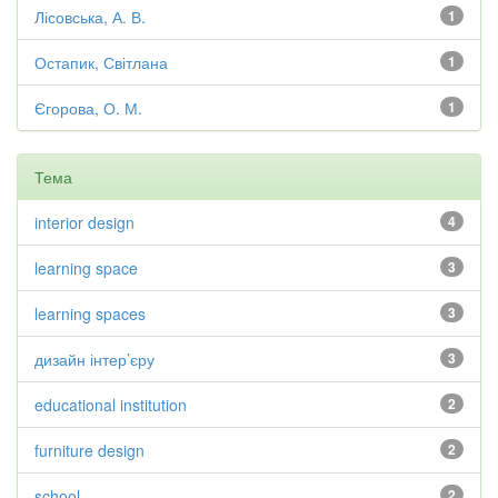
Лісовська, А. В.
1
Остапик, Світлана
1
Єгорова, О. М.
1
Тема
interior design
4
learning space
3
learning spaces
3
дизайн інтер’єру
3
educational institution
2
furniture design
2
school
2