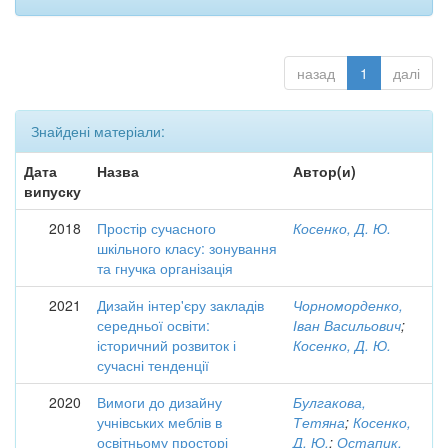
назад
1
далі
Знайдені матеріали:
Дата
Назва
Автор(и)
випуску
2018
Простір сучасного
Косенко, Д. Ю.
шкільного класу: зонування
та гнучка організація
2021
Дизайн інтер'єру закладів
Чорноморденко,
середньої освіти:
Іван Васильович
;
історичний розвиток і
Косенко, Д. Ю.
сучасні тенденції
2020
Вимоги до дизайну
Булгакова,
учнівських меблів в
Тетяна
;
Косенко,
освітньому просторі
Д. Ю.
;
Остапик,