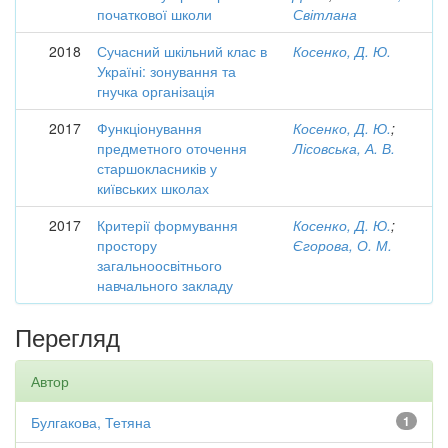
початкової школи
Світлана
2018
Сучасний шкільний клас в
Косенко, Д. Ю.
Україні: зонування та
гнучка організація
2017
Функціонування
Косенко, Д. Ю.
;
предметного оточення
Лісовська, А. В.
старшокласників у
київських школах
2017
Критерії формування
Косенко, Д. Ю.
;
простору
Єгорова, О. М.
загальноосвітнього
навчального закладу
Перегляд
Автор
Булгакова, Тетяна
1