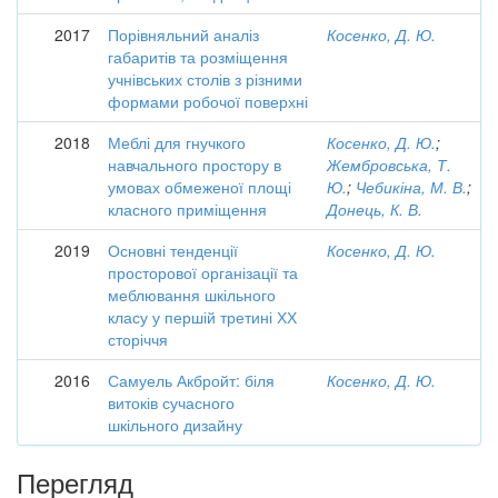
2017
Порівняльний аналіз
Косенко, Д. Ю.
габаритів та розміщення
учнівських столів з різними
формами робочої поверхні
2018
Меблі для гнучкого
Косенко, Д. Ю.
;
навчального простору в
Жембровська, Т.
умовах обмеженої площі
Ю.
;
Чебикіна, М. В.
;
класного приміщення
Донець, К. В.
2019
Основні тенденції
Косенко, Д. Ю.
просторової організації та
меблювання шкільного
класу у першій третині ХХ
сторіччя
2016
Самуель Акбройт: біля
Косенко, Д. Ю.
витоків сучасного
шкільного дизайну
Перегляд