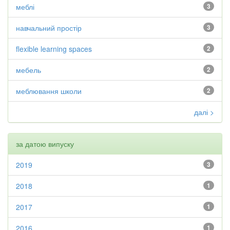
меблі
3
навчальний простір
3
flexible learning spaces
2
мебель
2
меблювання школи
2
далі >
за датою випуску
2019
3
2018
1
2017
1
2016
1