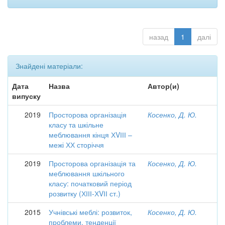
назад
1
далі
Знайдені матеріали:
Дата
Назва
Автор(и)
випуску
2019
Просторова організація
Косенко, Д. Ю.
класу та шкільне
меблювання кінця ХVІІІ –
межі ХХ сторіччя
2019
Просторова організація та
Косенко, Д. Ю.
меблювання шкільного
класу: початковий період
розвитку (ХІІІ-ХVІІ ст.)
2015
Учнівські меблі: розвиток,
Косенко, Д. Ю.
проблеми, тенденції