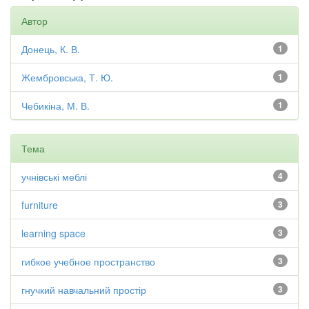
Автор
Донець, К. В.
1
Жембровська, Т. Ю.
1
Чебикіна, М. В.
1
Тема
учнівські меблі
4
furniture
3
learning space
3
гибкое учебное пространство
3
гнучкий навчальний простір
3