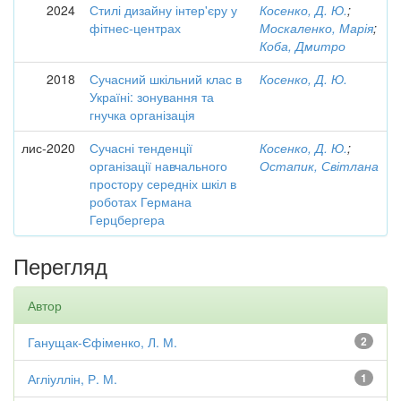
2024
Стилі дизайну інтер'єру у
Косенко, Д. Ю.
;
фітнес-центрах
Москаленко, Марія
;
Коба, Дмитро
2018
Сучасний шкільний клас в
Косенко, Д. Ю.
Україні: зонування та
гнучка організація
лис-2020
Сучасні тенденції
Косенко, Д. Ю.
;
організації навчального
Остапик, Світлана
простору середніх шкіл в
роботах Германа
Герцбергера
Перегляд
Автор
Ганущак-Єфіменко, Л. М.
2
Агліуллін, Р. М.
1