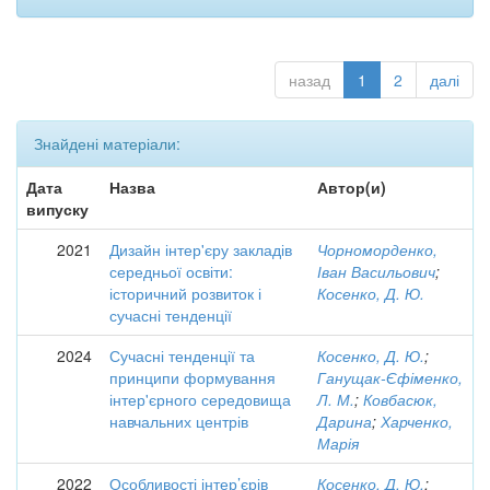
назад
1
2
далі
Знайдені матеріали:
Дата
Назва
Автор(и)
випуску
2021
Дизайн інтер'єру закладів
Чорноморденко,
середньої освіти:
Іван Васильович
;
історичний розвиток і
Косенко, Д. Ю.
сучасні тенденції
2024
Сучасні тенденції та
Косенко, Д. Ю.
;
принципи формування
Ганущак-Єфіменко,
інтер'єрного середовища
Л. М.
;
Ковбасюк,
навчальних центрів
Дарина
;
Харченко,
Марія
2022
Особливості інтер’єрів
Косенко, Д. Ю.
;