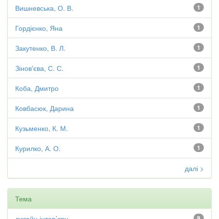
Вишневська, О. В.
1
Гордієнко, Яна
1
Закутенко, В. Л.
1
Зінов'єва, С. С.
1
Коба, Дмитро
1
Ковбасюк, Дарина
1
Кузьменко, К. М.
1
Курилко, А. О.
1
далі >
Тема
дизайн інтер’єру
9