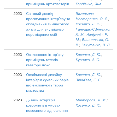
приміщень арт-кластерів
Гордієнко, Яна
2023
Світовий досвід
Шмельова-
проєктування інтер’єру та
Нестеренко, О. Є.
;
обладнання тимчасового
Косенко, Д. Ю.
;
житла для внутрішньо
Ганущак-Єфіменко,
переміщених осіб
Л. М.
;
Агліуллін, Р.
М.
;
Вишневська, О.
В.
;
Закутенко, В. Л.
2023
Озеленення інтер’єру
Косенко, Д. Ю.
;
приміщень готелів
Курилко, А. О.
категорії люкс
2023
Особливості дизайну
Косенко, Д. Ю.
;
інтер’єрів сучасних барів,
Зінов'єва, С. С.
що експонують твори
мистецтва
2023
Дизайн інтер'єрів
Майборода, Я. М.
;
коворкінгів в умовах
Косенко, Д. Ю.
повоєнного відновлення