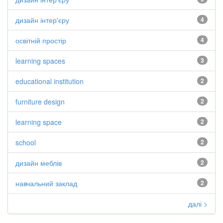
дизайн інтер'єру
4
освітній простір
4
learning spaces
3
educational institution
2
furniture design
2
learning space
2
school
2
дизайн меблів
2
навчальний заклад
2
далі >