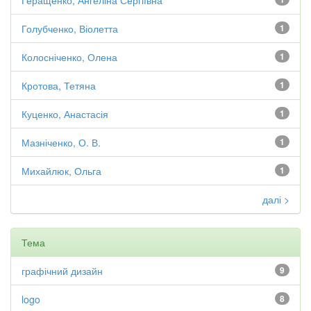
Геращенко, Ангеліна Сергіївна
Голубченко, Віолетта
1
Колосніченко, Олена
1
Кротова, Тетяна
1
Куценко, Анастасія
1
Мазніченко, О. В.
1
Михайлюк, Ольга
1
далі >
Тема
графічний дизайн
9
logo
8