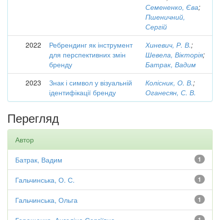
Семененко, Єва
;
Пшеничний,
Сергій
2022
Ребрендинг як інструмент
Хиневич, Р. В.
;
для перспективних змін
Шевела, Вікторія
;
бренду
Батрак, Вадим
2023
Знак і символ у візуальній
Колісник, О. В.
;
ідентифікації бренду
Оганесян, С. В.
Перегляд
Автор
Батрак, Вадим
1
Гальчинська, О. С.
1
Гальчинська, Ольга
1
1