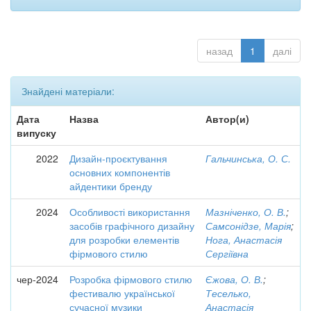
назад
1
далі
Знайдені матеріали:
Дата
Назва
Автор(и)
випуску
2022
Дизайн-проєктування
Гальчинська, О. С.
основних компонентів
айдентики бренду
2024
Особливості використання
Мазніченко, О. В.
;
засобів графічного дизайну
Самсонідзе, Марія
;
для розробки елементів
Нога, Анастасія
фірмового стилю
Сергіївна
чер-2024
Розробка фірмового стилю
Єжова, О. В.
;
фестивалю української
Теселько,
сучасної музики
Анастасія