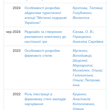
2024
Особливості розробки
Кротова, Тетяна
;
айдентики туристичної
Голубченко,
агенції "Містичні подорожі
Віолетта
Україною"
чер-2024
Редизайн та створення
Єжова, О. В.
;
рекламного комплексу до
Геращенко,
настільної гри
Ангеліна Сергіївна
2023
Особливості розробки
Мусієнко,
фірмового стилю
Володимир
;
Шкурлей,
Маргарита
;
Михайлюк, Ольга
;
Гальчинська,
Ольга
;
Петрова,
Інна
2022
Роль ілюстрації в
Куценко,
фірмовому стилі закладів
Анастасія
;
харчування
Колосніченко,
Олена
;