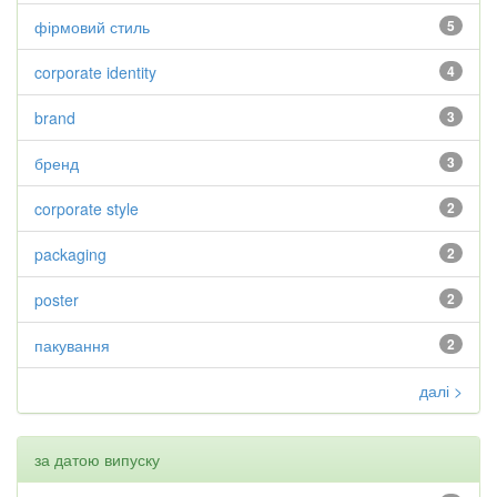
фірмовий стиль
5
corporate identity
4
brand
3
бренд
3
corporate style
2
packaging
2
poster
2
пакування
2
далі >
за датою випуску