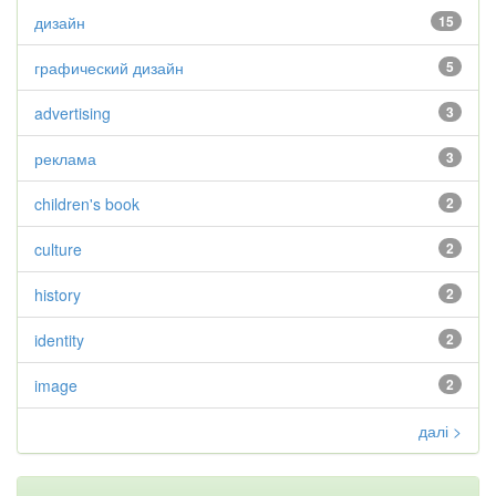
дизайн
15
графический дизайн
5
advertising
3
реклама
3
children's book
2
culture
2
history
2
identity
2
image
2
далі >