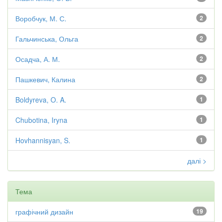
Воробчук, М. С.
2
Гальчинська, Ольга
2
Осадча, А. М.
2
Пашкевич, Калина
2
Boldyreva, O. A.
1
Chubotina, Iryna
1
Hovhannisyan, S.
1
далі >
Тема
графічний дизайн
19