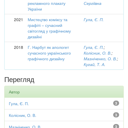
рекламного плакату
Сергіївна
України
2021
Мистецтво коміксу та
Гула, Є. П.
графіті – сучасний
світогляд у графічному
дизайні
2018
Г. Нарбут як апологет
Гула, Є. П.
;
сучасного українського
Колісник, О. В.
;
графічного дизайну
Мазніченко, О. В.
;
Кугай, Т. А.
Перегляд
Автор
Гула, Є. П.
3
Колісник, О. В.
3
Мазніченко, О. В.
3