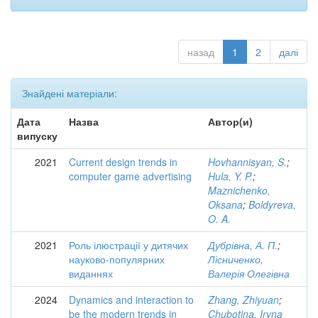
назад
1
2
далі
Знайдені матеріали:
Дата
Назва
Автор(и)
випуску
2021
Current design trends in
Hovhannisyan, S.
;
computer game advertising
Hula, Y. P.
;
Maznichenko,
Oksana
;
Boldyreva,
O. A.
2021
Роль ілюстрації у дитячих
Дубрівна, А. П.
;
науково-популярних
Лісниченко,
виданнях
Валерія Олегівна
2024
Dynamics and interaction to
Zhang, Zhiyuan
;
be the modern trends in
Chubotina, Iryna