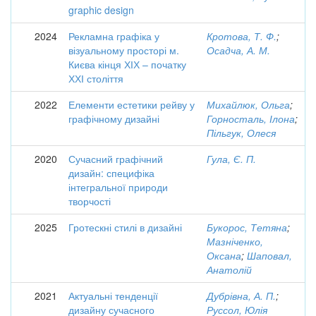
graphic design
2024
Рекламна графіка у
Кротова, Т. Ф.
;
візуальному просторі м.
Осадча, А. М.
Києва кінця ХІХ – початку
ХХІ століття
2022
Елементи естетики рейву у
Михайлюк, Ольга
;
графічному дизайні
Горносталь, Ілона
;
Пільгук, Олеся
2020
Сучасний графічний
Гула, Є. П.
дизайн: специфіка
інтегральної природи
творчості
2025
Гротескні стилі в дизайні
Букорос, Тетяна
;
Мазніченко,
Оксана
;
Шаповал,
Анатолій
2021
Актуальні тенденції
Дубрівна, А. П.
;
дизайну сучасного
Руссол, Юлія