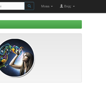
Мова
Вхід: