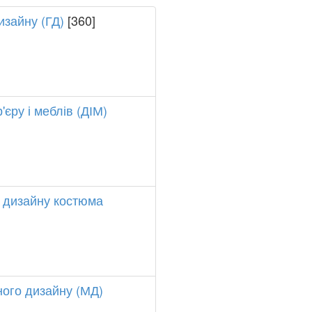
изайну (ГД)
[360]
єру і меблів (ДІМ)
 дизайну костюма
ого дизайну (МД)