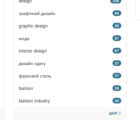
design
306
графічний дизайн
99
graphic design
95
мода
81
interior design
67
дизайн одягу
57
фірмовий стиль
57
fashion
56
fashion industry
56
далі >