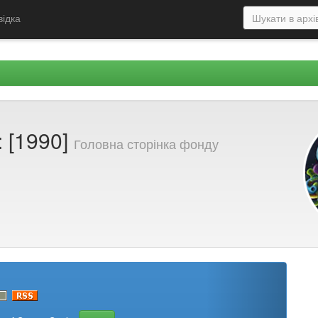
відка
: [1990]
Головна сторінка фонду