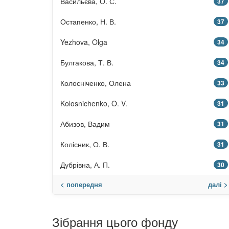
Васильєва, О. С.
37
Остапенко, Н. В.
37
Yezhova, Olga
34
Булгакова, Т. В.
34
Колосніченко, Олена
33
Kolosnichenko, O. V.
31
Абизов, Вадим
31
Колісник, О. В.
31
Дубрівна, А. П.
30
< попередня
далі >
Зібрання цього фонду