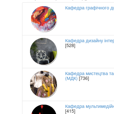
Кафедра графічного д
Кафедра дизайну інтер'
[528]
Кафедра мистецтва та
(МДК)
[736]
Кафедра мультимедійн
[415]