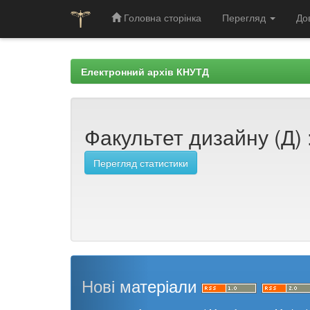
Головна сторінка
Перегляд
До
Skip
navigation
Електронний архів КНУТД
Факультет дизайну (Д) 
Перегляд статистики
Нові матеріали