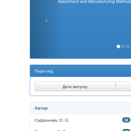
Assortment and Manufacturing Method
Перегляд
Автор
Сафронова, О. О.
38