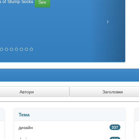
s of Stump Socks
See
Тема
дизайн
337