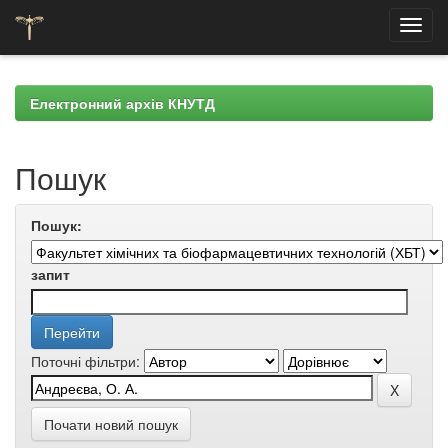
Skip
navigation
Електронний архів КНУТД
Пошук
Пошук:
запит
Поточні фільтри:
Почати новий пошук