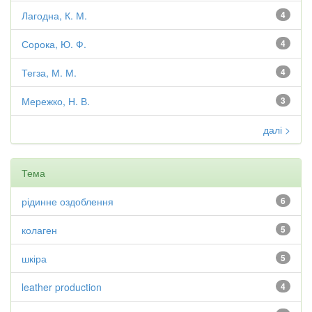
Лагодна, К. М.
4
Сорока, Ю. Ф.
4
Тегза, М. М.
4
Мережко, Н. В.
3
далі >
Тема
рідинне оздоблення
6
колаген
5
шкіра
5
leather production
4