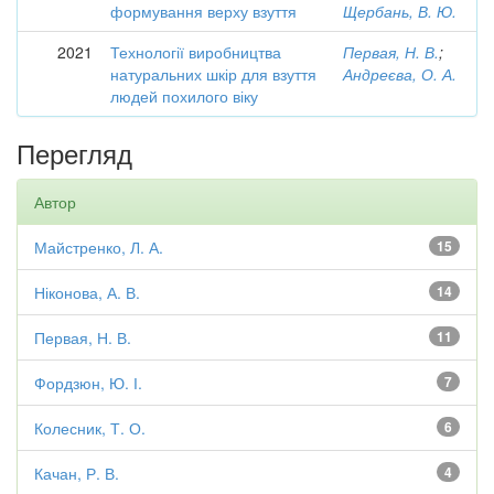
формування верху взуття
Щербань, В. Ю.
2021
Технології виробництва
Первая, Н. В.
;
натуральних шкір для взуття
Андреєва, О. А.
людей похилого віку
Перегляд
Автор
Майстренко, Л. А.
15
Ніконова, А. В.
14
Первая, Н. В.
11
Фордзюн, Ю. І.
7
Колесник, Т. О.
6
Качан, Р. В.
4