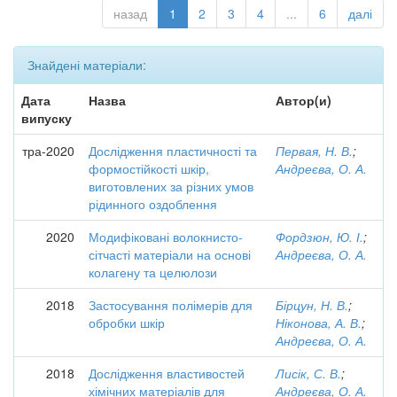
назад
1
2
3
4
...
6
далі
Знайдені матеріали:
Дата
Назва
Автор(и)
випуску
тра-2020
Дослідження пластичності та
Первая, Н. В.
;
формостійкості шкір,
Андреєва, О. А.
виготовлених за різних умов
рідинного оздоблення
2020
Модифіковані волокнисто-
Фордзюн, Ю. І.
;
сітчасті матеріали на основі
Андреєва, О. А.
колагену та целюлози
2018
Застосування полімерів для
Бірцун, Н. В.
;
обробки шкір
Ніконова, А. В.
;
Андреєва, О. А.
2018
Дослідження властивостей
Лисік, С. В.
;
хімічних матеріалів для
Андреєва, О. А.