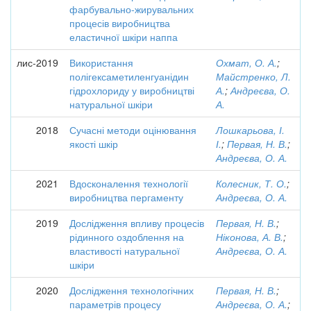
фарбувально-жирувальних
процесів виробництва
еластичної шкіри наппа
лис-2019
Використання
Охмат, О. А.
;
полігексаметиленгуанідин
Майстренко, Л.
гідрохлориду у виробництві
А.
;
Андреєва, О.
натуральної шкіри
А.
2018
Сучасні методи оцінювання
Лошкарьова, І.
якості шкір
І.
;
Первая, Н. В.
;
Андреєва, О. А.
2021
Вдосконалення технології
Колесник, Т. О.
;
виробництва пергаменту
Андреєва, О. А.
2019
Дослідження впливу процесів
Первая, Н. В.
;
рідинного оздоблення на
Ніконова, А. В.
;
властивості натуральної
Андреєва, О. А.
шкіри
2020
Дослідження технологічних
Первая, Н. В.
;
параметрів процесу
Андреєва, О. А.
;