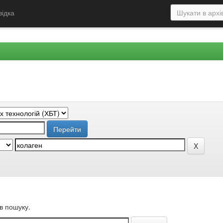
відка
в пошуку.