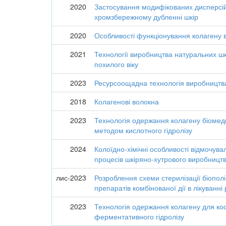
2020
Застосування модифікованих дисперсі
хромзбережному дубленні шкір
2020
Особливості функціонування колагену в
2021
Технології виробництва натуральних шк
похилого віку
2023
Ресурсоощадна технологія виробництва
2018
Колагенові волокна
2023
Технологія одержання колагену біоме
методом кислотного гідролізу
2024
Колоїдно-хімічні особливості відмочув
процесів шкіряно-хутрового виробницт
лис-2023
Розроблення схеми стерилізації біопол
препаратів комбінованої дії в лікуванн
2023
Технологія одержання колагену для ко
ферментативного гідролізу