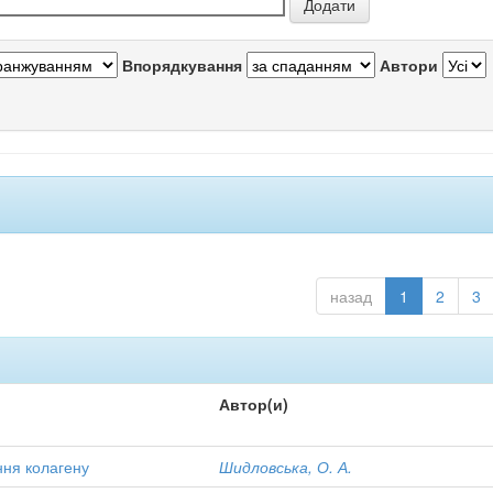
Впорядкування
Автори
назад
1
2
3
Автор(и)
ння колагену
Шидловська, О. А.