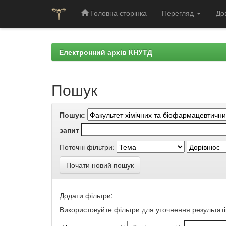
Головна сторінка
Перегляд
До
Skip
navigation
Електронний архів КНУТД
Пошук
Пошук:
запит
Поточні фільтри:
Почати новий пошук
Додати фільтри:
Використовуйте фільтри для уточнення результаті