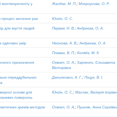
й монтморилоніту у
Жалдак, М. П.
;
Мокроусова, О. Р.
 процесі загоєння ран
Юнгін, О. С.
ір для взуття людей
Первая, Н. В.
;
Андреєва, О. А.
 одягових шкір
Ніконова, А. В.
;
Андреєва, О. А.
Плаван, В. П.
;
Коляда, М. К.
дичного призначення
Охмат, О. А.
;
Харченко, Єлизавета
Вікторівна
ально-переддубильних
Данилкович, А. Г.
;
Ліщук, В. І.
ва
імерної основи для
Юнгін, О. С.
;
Маслак, Валерія Ігорівн
і раневих поверхонь
сметичних кремів методом
Охмат, О. А.
;
Пушняк, Анна Сергіївн