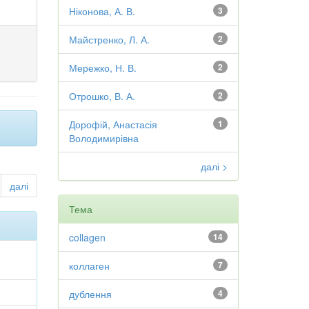
Ніконова, А. В.
3
Майстренко, Л. А.
2
Мережко, Н. В.
2
Отрошко, В. А.
2
Дорофій, Анастасія
1
Володимирівна
далі >
далі
Тема
collagen
14
коллаген
7
дублення
4