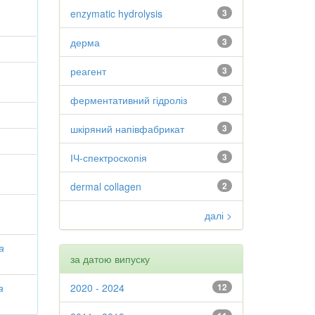
enzymatic hydrolysis
3
дерма
3
реагент
3
ферментативний гідроліз
3
шкіряний напівфабрикат
3
ІЧ-спектроскопія
3
dermal collagen
2
далі >
а
за датою випуску
а
2020 - 2024
12