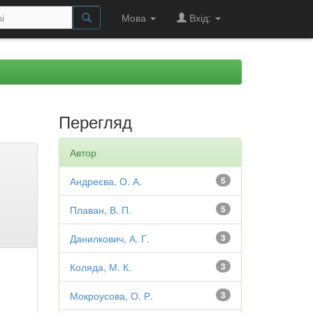
Мова
Вхід:
Перегляд
Автор
Андреєва, О. А.
5
Плаван, В. П.
5
Данилкович, А. Г.
3
Коляда, М. К.
3
Мокроусова, О. Р.
3