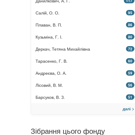
Данилкович, А. Г.
117
Салій, О. О.
95
Плаван, В. П.
86
Кузьміна, Г. І.
80
Деркач, Тетяна Михайлівна
72
Тарасенко, Г. В.
60
Андреєва, О. А.
59
Лісовий, В. М.
56
Барсуков, В. З.
51
далі >
Зібрання цього фонду