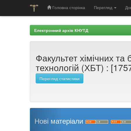
Головна сторінка
Перегляд
До
Skip
navigation
Електронний архів КНУТД
Факультет хімічних та
технологій (ХБТ) : [175
Перегляд статистики
Нові матеріали