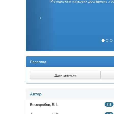
Методологія наукових досліджень з о
Перегляд
Автор
Бессарабов, В. І.
118