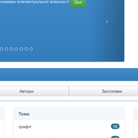
сновами інтелектуальної власності
See
Тема
графіт
15