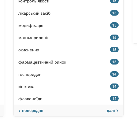
контроль якості
15
лікарський засіб
15
модифікація
15
монтморилоніт
15
окиснення
15
фармацевтичний ринок
15
гесперидин
14
кінетика
14
флавоноїди
14
< попередня
далі >