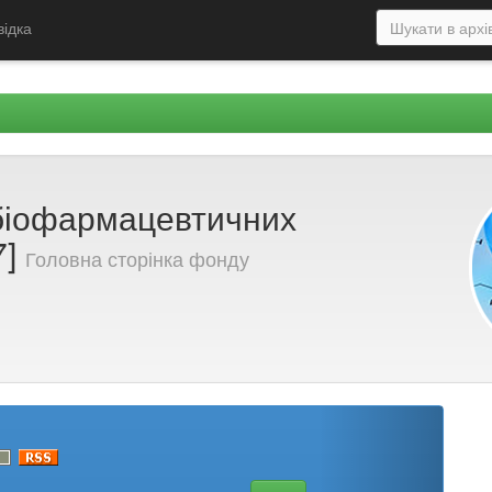
відка
 біофармацевтичних
7]
Головна сторінка фонду