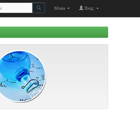
Мова
Вхід: