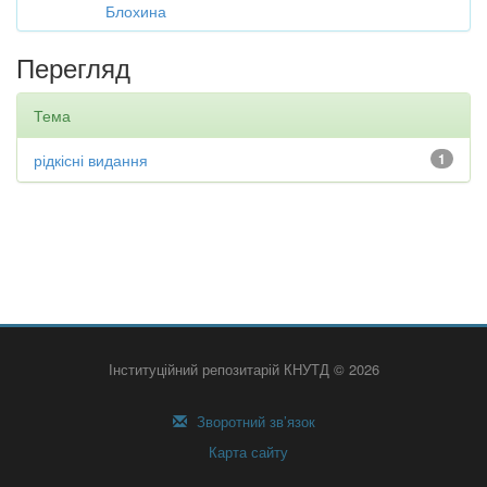
Блохина
Перегляд
Тема
рідкісні видання
1
Інституційний репозитарій КНУТД © 2026
Зворотний зв’язок
Карта сайту