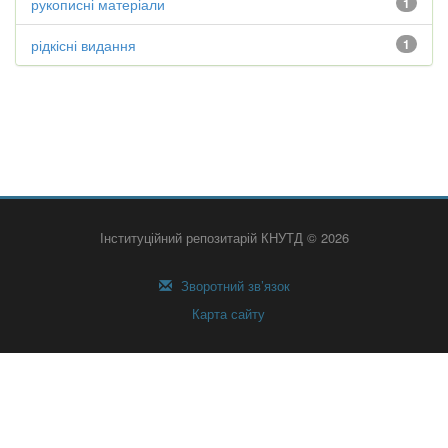
рукописні матеріали
1
рідкісні видання
1
Інституційний репозитарій КНУТД © 2026
Зворотний зв’язок
Карта сайту