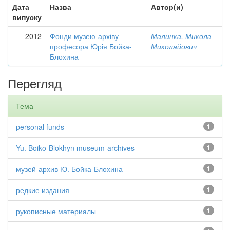
Дата
Назва
Автор(и)
випуску
2012
Фонди музею-архіву
Малинка, Микола
професора Юрія Бойка-
Миколайович
Блохина
Перегляд
Тема
personal funds
1
Yu. Boiko-Blokhyn museum-archives
1
музей-архив Ю. Бойка-Блохина
1
редкие издания
1
рукописные материалы
1