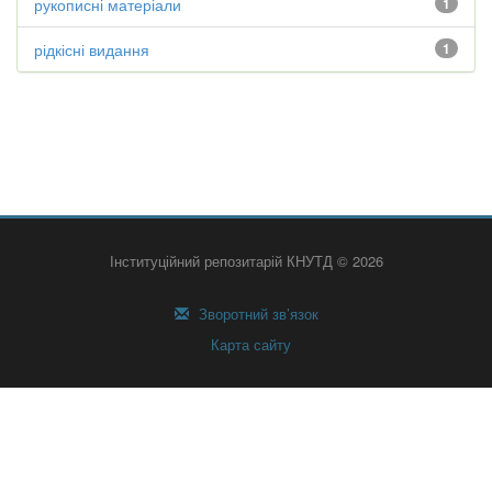
рукописні матеріали
1
рідкісні видання
1
Інституційний репозитарій КНУТД © 2026
Зворотний зв’язок
Карта сайту