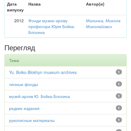
Дата
Назва
Автор(и)
випуску
2012
Фонди музею-архіву
Малинка, Микола
професора Юрія Бойка-
Миколайович
Блохина
Перегляд
Тема
Yu. Boiko-Blokhyn museum-archives
1
личные фонды
1
музей-архив Ю. Бойка-Блохина
1
редкие издания
1
рукописные материалы
1