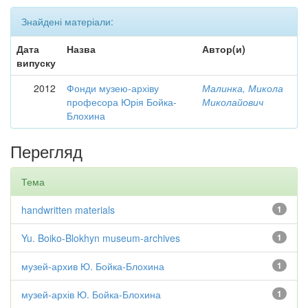
Знайдені матеріали:
Дата
Назва
Автор(и)
випуску
2012
Фонди музею-архіву
Малинка, Микола
професора Юрія Бойка-
Миколайович
Блохина
Перегляд
Тема
handwritten materials
1
Yu. Boiko-Blokhyn museum-archives
1
музей-архив Ю. Бойка-Блохина
1
музей-архів Ю. Бойка-Блохина
1