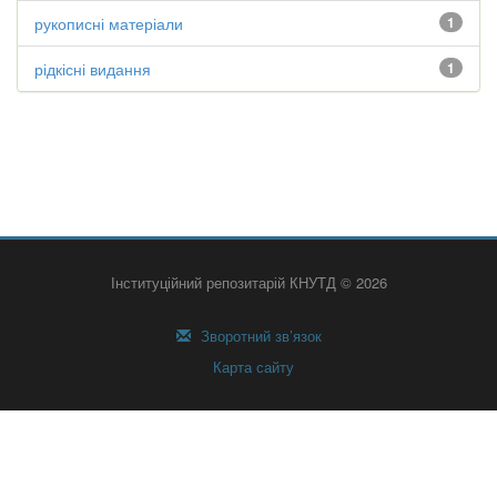
рукописні матеріали
1
рідкісні видання
1
Інституційний репозитарій КНУТД © 2026
Зворотний зв’язок
Карта сайту