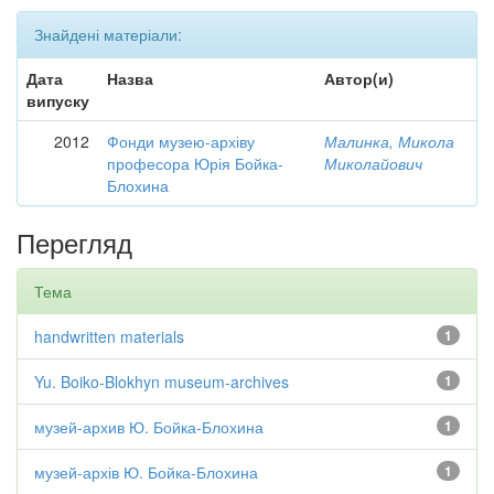
Знайдені матеріали:
Дата
Назва
Автор(и)
випуску
2012
Фонди музею-архіву
Малинка, Микола
професора Юрія Бойка-
Миколайович
Блохина
Перегляд
Тема
handwritten materials
1
Yu. Boiko-Blokhyn museum-archives
1
музей-архив Ю. Бойка-Блохина
1
музей-архів Ю. Бойка-Блохина
1