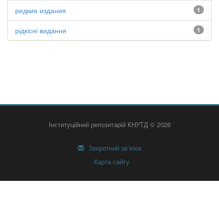
редкие издания
1
рідкісні видання
1
Інституційний репозитарій КНУТД © 2026
Зворотний зв’язок
Карта сайту