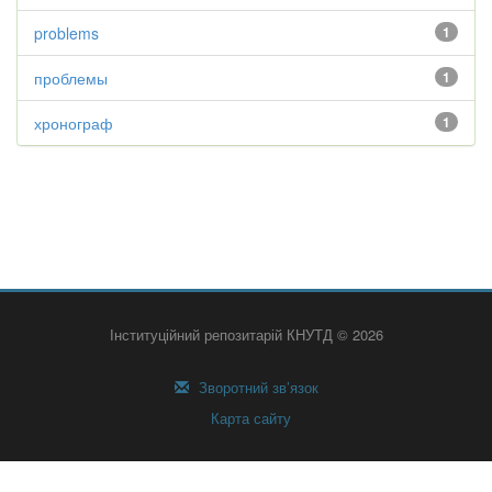
problems
1
проблемы
1
хронограф
1
Інституційний репозитарій КНУТД © 2026
Зворотний зв’язок
Карта сайту