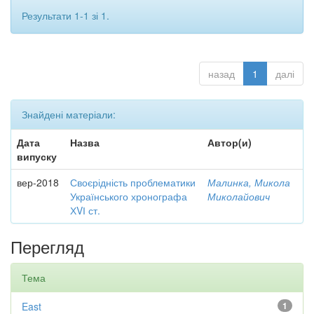
Результати 1-1 зі 1.
назад
1
далі
Знайдені матеріали:
Дата
Назва
Автор(и)
випуску
вер-2018
Своєрідність проблематики
Малинка, Микола
Українського хронографа
Миколайович
ХVІ ст.
Перегляд
Тема
East
1