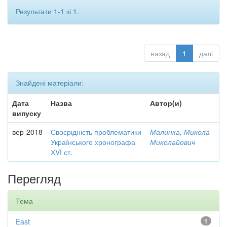
Результати 1-1 зі 1.
назад
1
далі
Знайдені матеріали:
Дата
Назва
Автор(и)
випуску
вер-2018
Своєрідність проблематики
Малинка, Микола
Українського хронографа
Миколайович
ХVІ ст.
Перегляд
Тема
East
1