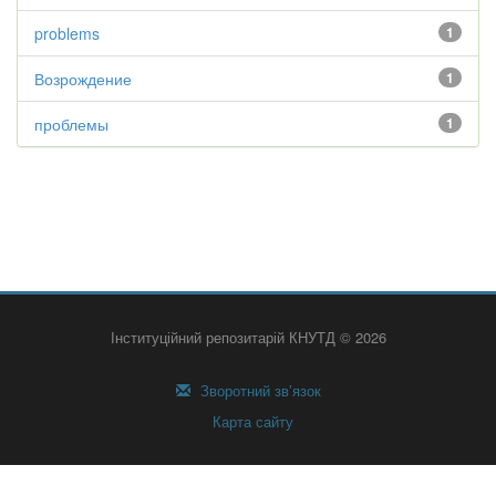
problems
1
Возрождение
1
проблемы
1
Інституційний репозитарій КНУТД © 2026
Зворотний зв’язок
Карта сайту