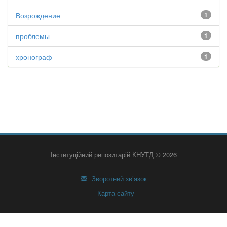
Возрождение
1
проблемы
1
хронограф
1
Інституційний репозитарій КНУТД © 2026
Зворотний зв’язок
Карта сайту