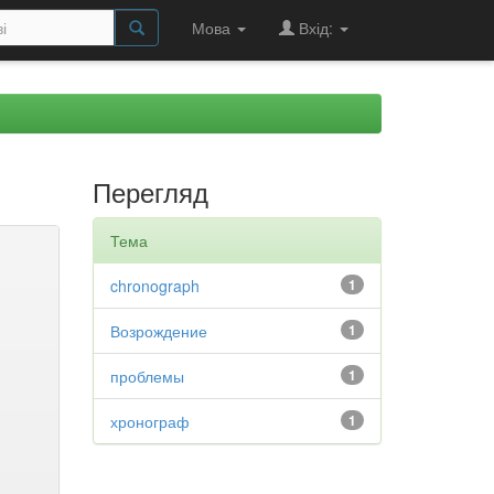
Мова
Вхід:
Перегляд
Тема
chronograph
1
Возрождение
1
проблемы
1
хронограф
1