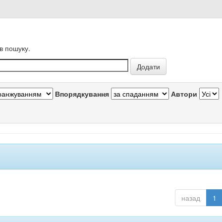
в пошуку.
Впорядкування
Автори
назад
1