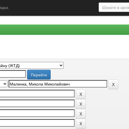
відка