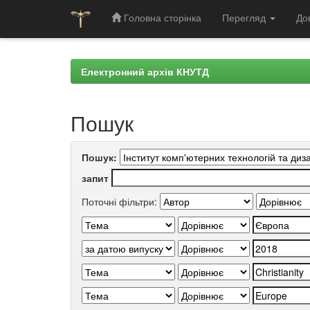
Головна сторінка
Перегляд
До
Skip
navigation
Електронний архів КНУТД
Пошук
Пошук:
запит
Поточні фільтри: