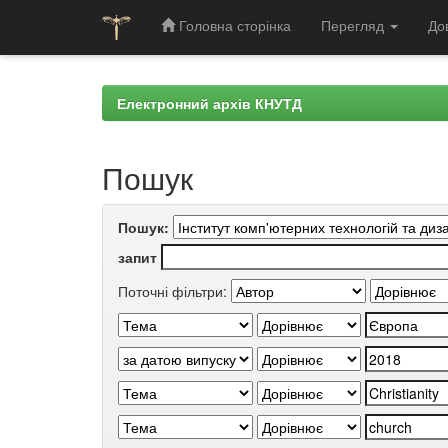
Головна сторінка
Перегляд
До
Skip
navigation
Електронний архів КНУТД
Пошук
Пошук:
запит
Поточні фільтри: