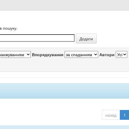
в пошуку.
Впорядкування
Автори
назад
1