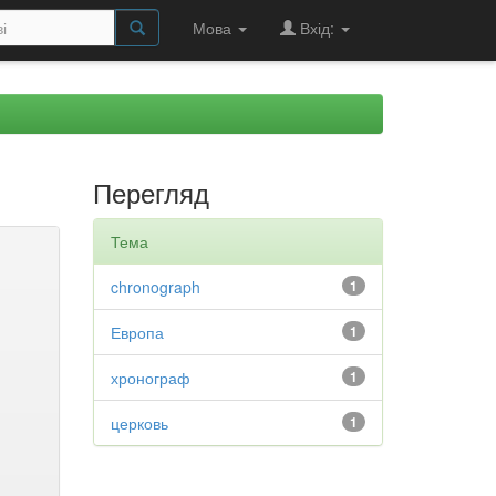
Мова
Вхід:
Перегляд
Тема
chronograph
1
Европа
1
хронограф
1
церковь
1