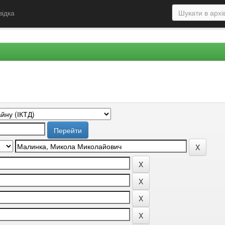
відка