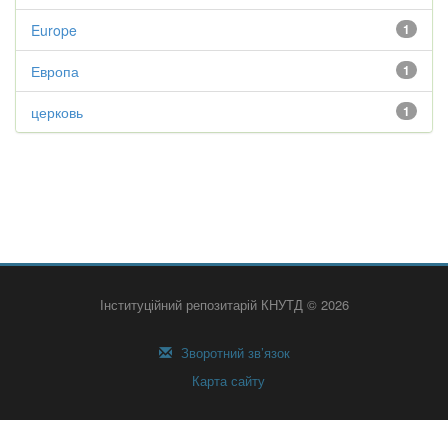
Europe
1
Европа
1
церковь
1
Інституційний репозитарій КНУТД © 2026
Зворотний зв’язок
Карта сайту