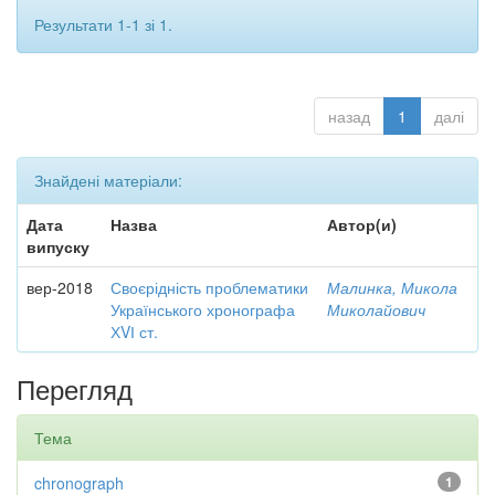
Результати 1-1 зі 1.
назад
1
далі
Знайдені матеріали:
Дата
Назва
Автор(и)
випуску
вер-2018
Своєрідність проблематики
Малинка, Микола
Українського хронографа
Миколайович
ХVІ ст.
Перегляд
Тема
chronograph
1