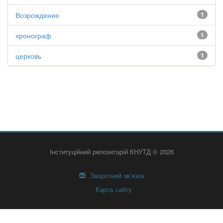
Возрождение
1
хронограф
1
церковь
1
Інституційний репозитарій КНУТД © 2026
Зворотний зв’язок
Карта сайту