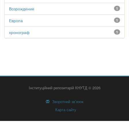
Возрождение
1
Европа
1
хронограф
1
Інституційний репозитарій КНУТД © 2026
Зворотний зв’язок
Карта сайту