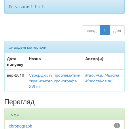
Результати 1-1 зі 1.
назад
1
далі
Знайдені матеріали:
Дата
Назва
Автор(и)
випуску
вер-2018
Своєрідність проблематики
Малинка, Микола
Українського хронографа
Миколайович
ХVІ ст.
Перегляд
Тема
chronograph
1