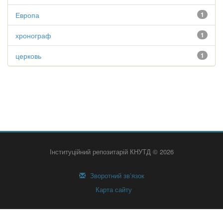
Европа
1
хронограф
1
церковь
1
Інституційний репозитарій КНУТД © 2026
Зворотний зв’язок
Карта сайту