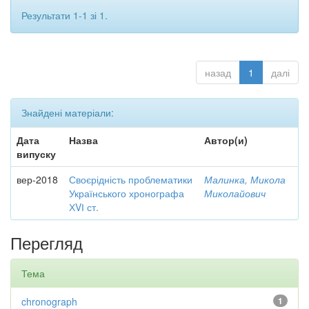
Результати 1-1 зі 1.
назад
1
далі
Знайдені матеріали:
Дата
Назва
Автор(и)
випуску
вер-2018
Своєрідність проблематики
Малинка, Микола
Українського хронографа
Миколайович
ХVІ ст.
Перегляд
Тема
chronograph
1