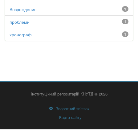
Возрождение
1
проблеми
1
хронограф
1
Інституційний репозитарій КНУТД © 2026
Зворотний зв’язок
Карта сайту