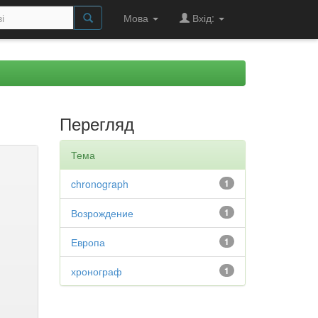
Мова
Вхід:
Перегляд
Тема
chronograph
1
Возрождение
1
Европа
1
хронограф
1