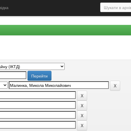
відка