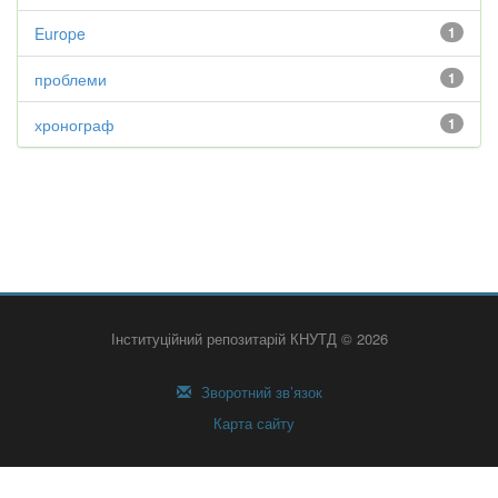
Europe
1
проблеми
1
хронограф
1
Інституційний репозитарій КНУТД © 2026
Зворотний зв’язок
Карта сайту