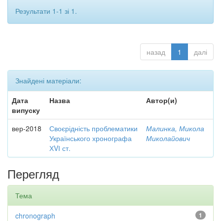
Результати 1-1 зі 1.
назад
1
далі
Знайдені матеріали:
Дата
Назва
Автор(и)
випуску
вер-2018
Своєрідність проблематики
Малинка, Микола
Українського хронографа
Миколайович
ХVІ ст.
Перегляд
Тема
chronograph
1