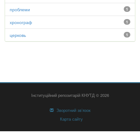
проблеми
1
хронограф
1
церковь
1
Інституційний репозитарій КНУТД © 2026
Зворотний зв’язок
Карта сайту