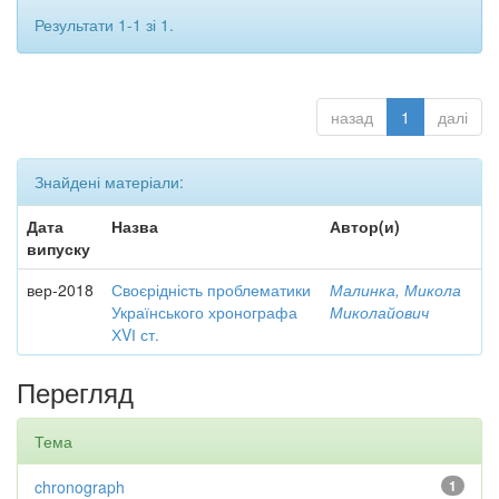
Результати 1-1 зі 1.
назад
1
далі
Знайдені матеріали:
Дата
Назва
Автор(и)
випуску
вер-2018
Своєрідність проблематики
Малинка, Микола
Українського хронографа
Миколайович
ХVІ ст.
Перегляд
Тема
chronograph
1