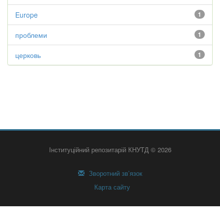
Europe
1
проблеми
1
церковь
1
Інституційний репозитарій КНУТД © 2026
Зворотний зв’язок
Карта сайту