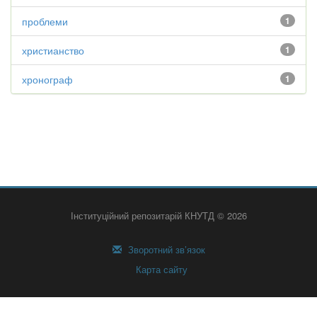
проблеми
1
христианство
1
хронограф
1
Інституційний репозитарій КНУТД © 2026
Зворотний зв’язок
Карта сайту