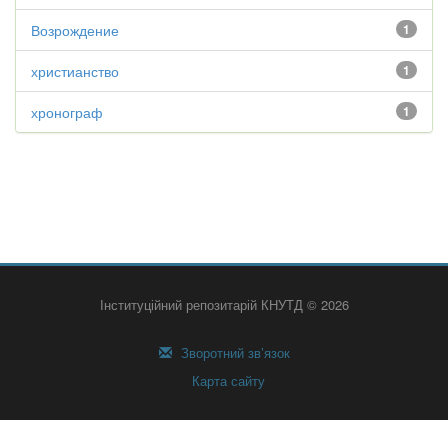
Возрождение
1
христианство
1
хронограф
1
Інституційний репозитарій КНУТД © 2026
Зворотний зв’язок
Карта сайту