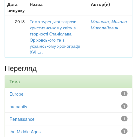
Дата
Назва
Автор(и)
випуску
2013
Тема турецької загрози
Малинка, Микола
християнському світу в
Миколайович
творчості Станіслава
Оріховського та в
українському хронографі
XVI ст.
Перегляд
Тема
Europe
1
humanity
1
Renaissance
1
the Middle Ages
1