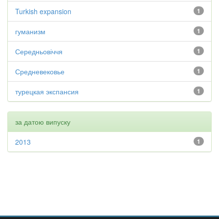
Turkish expansion
1
гуманизм
1
Середньовіччя
1
Средневековье
1
турецкая экспансия
1
за датою випуску
2013
1