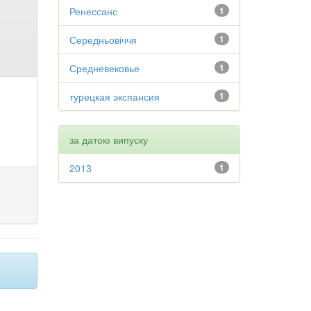
Ренессанс
1
Середньовіччя
1
Средневековье
1
турецкая экспансия
1
за датою випуску
2013
1