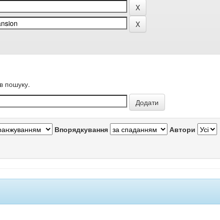
в пошуку.
Впорядкування
Автори