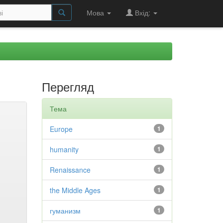
Мова
Вхід:
Перегляд
Тема
Europe
1
humanity
1
Renaissance
1
the Middle Ages
1
гуманизм
1