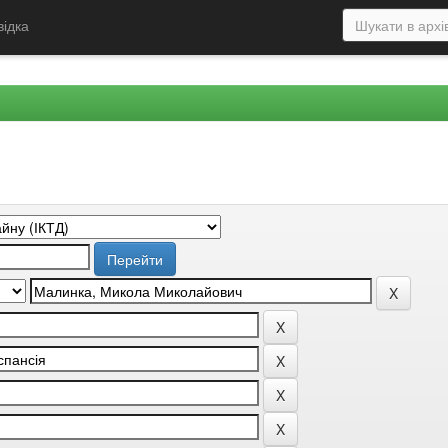
відка